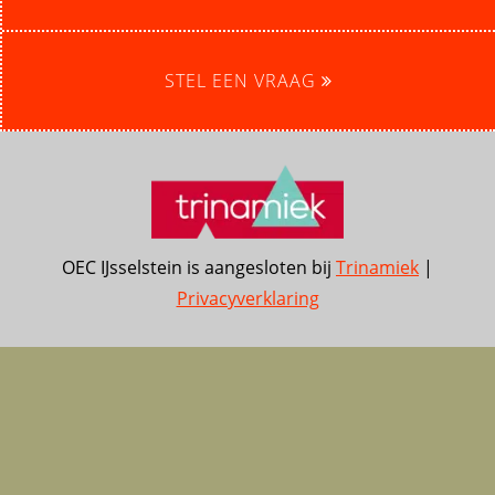
STEL EEN VRAAG
OEC IJsselstein is aangesloten bij
Trinamiek
|
Privacyverklaring