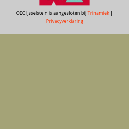
OEC IJsselstein is aangesloten bij
Trinamiek
|
Privacyverklaring