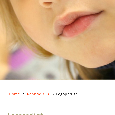
Home
/
Aanbod OEC
/
Logopedist