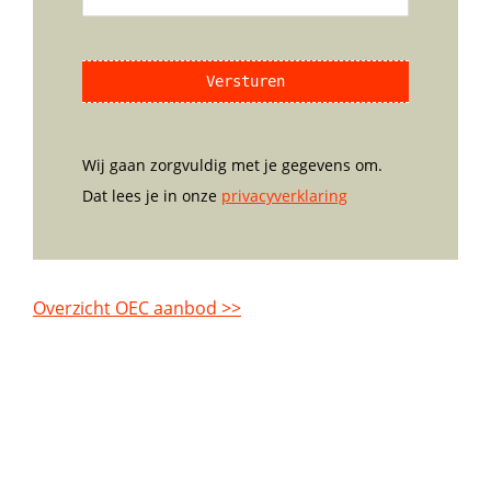
s
i
e
*
c
l
h
t
Wij gaan zorgvuldig met je gegevens om.
Dat lees je in onze
privacyverklaring
Overzicht OEC aanbod >>