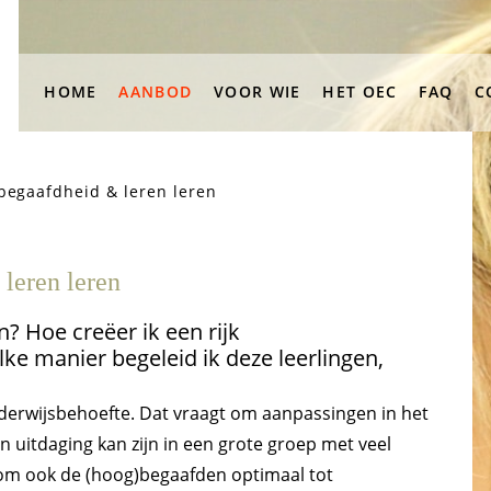
HOME
AANBOD
VOOR WIE
HET OEC
FAQ
C
begaafdheid & leren leren
leren leren
? Hoe creëer ik een rijk
ke manier begeleid ik deze leerlingen,
derwijsbehoefte. Dat vraagt om aanpassingen in het
 uitdaging kan zijn in een grote groep met veel
g om ook de (hoog)begaafden optimaal tot