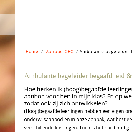
Door
Onderwijs Expertise Centrum
OEC
naar
de
hoofd
inhoud
Home
/
Aanbod OEC
/
Ambulante begeleider 
Ambulante begeleider begaafdheid & 
Hoe herken ik (hoog)begaafde leerlingen
aanbod voor hen in mijn klas? En op wel
zodat ook zij zich ontwikkelen?
(Hoog)begaafde leerlingen hebben een eigen on
onderwijsaanbod en in onze aanpak, wat best een
verschillende leerlingen. Toch is het hard nodi