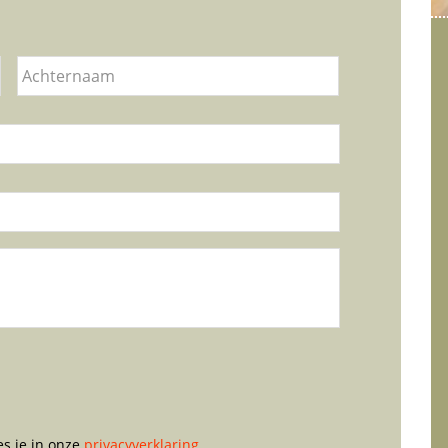
Voornaam
Achternaam
es je in onze
privacyverklaring