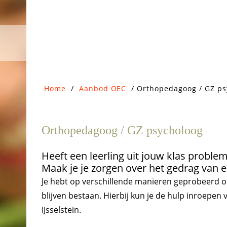
Door
Onderwijs Expertise Centrum
OEC
naar
de
hoofd
inhoud
Home
/
Aanbod OEC
/
Orthopedagoog / GZ ps
Orthopedagoog / GZ psycholoog
Heeft een leerling uit jouw klas proble
Maak je je zorgen over het gedrag van e
Je hebt op verschillende manieren geprobeerd o
blijven bestaan. Hierbij kun je de hulp inroepe
IJsselstein.