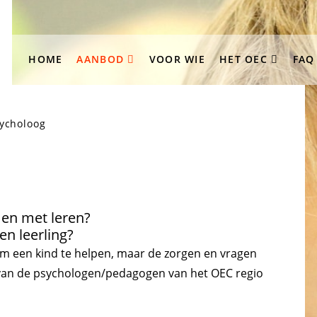
HOME
AANBOD
VOOR WIE
HET OEC
FAQ
ycholoog
men met leren?
en leerling?
m een kind te helpen, maar de zorgen en vragen
n van de psychologen/pedagogen van het OEC regio