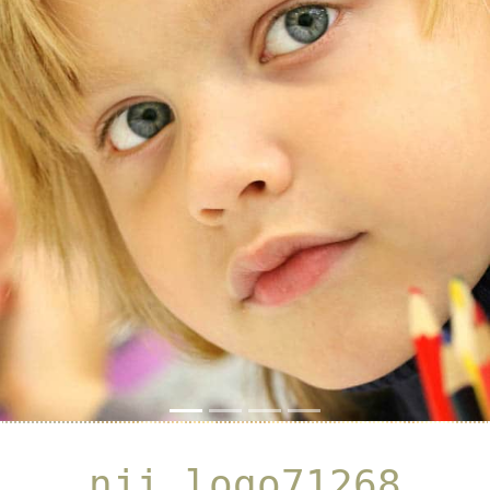
Previous
Next
nji_logo71268