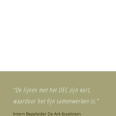
“De lijnen met het OEC zijn kort,
waardoor het fijn samenwerken is.”
Intern Begeleider De Ark IJsselstein