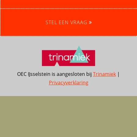
STEL EEN VRAAG
OEC IJsselstein is aangesloten bij
Trinamiek
|
Privacyverklaring