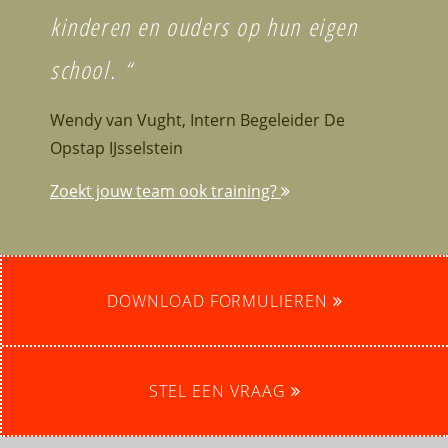
kinderen en ouders op hun eigen
school. “
Wendy van Vught, Intern Begeleider De
Opstap IJsselstein
Zoekt jouw team ook training?
DOWNLOAD FORMULIEREN
STEL EEN VRAAG