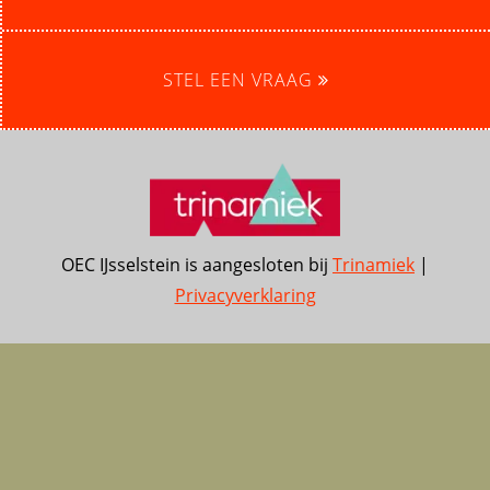
STEL EEN VRAAG
OEC IJsselstein is aangesloten bij
Trinamiek
|
Privacyverklaring