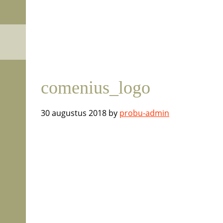
Door
Onderwijs Expertise Centrum
OEC
naar
de
hoofd
Previous
inhoud
comenius_logo
30 augustus 2018
by
probu-admin