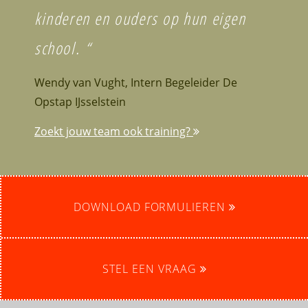
kinderen en ouders op hun eigen
school. “
Wendy van Vught, Intern Begeleider De
Opstap IJsselstein
Zoekt jouw team ook training?
DOWNLOAD FORMULIEREN
STEL EEN VRAAG