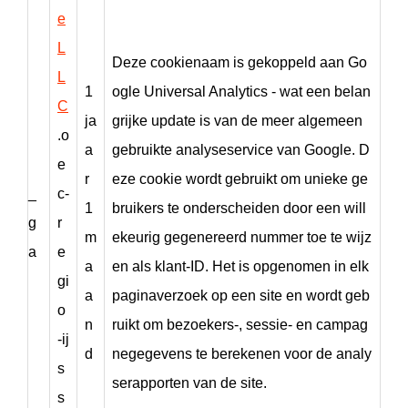
e
L
Deze cookienaam is gekoppeld aan Go
L
1
ogle Universal Analytics - wat een belan
C
ja
grijke update is van de meer algemeen
.o
a
gebruikte analyseservice van Google. D
e
r
eze cookie wordt gebruikt om unieke ge
_
c-
1
bruikers te onderscheiden door een will
g
r
m
ekeurig gegenereerd nummer toe te wijz
a
e
a
en als klant-ID. Het is opgenomen in elk
gi
a
paginaverzoek op een site en wordt geb
o
n
ruikt om bezoekers-, sessie- en campag
-ij
d
negegevens te berekenen voor de analy
s
serapporten van de site.
s