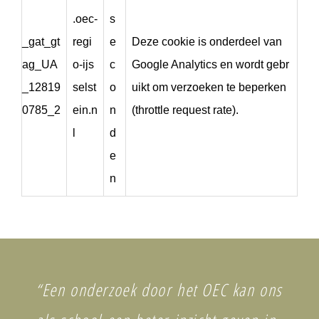
.oec-
s
_gat_gt
regi
e
Deze cookie is onderdeel van
ag_UA
o-ijs
c
Google Analytics en wordt gebr
_12819
selst
o
uikt om verzoeken te beperken
0785_2
ein.n
n
(throttle request rate).
l
d
e
n
“Een onderzoek door het OEC kan ons