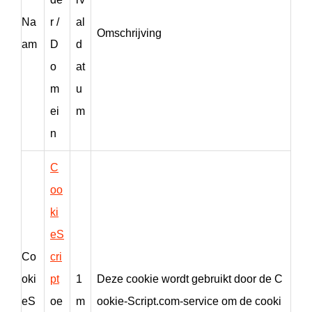
Na
r /
al
Omschrijving
am
D
d
o
at
m
u
ei
m
n
C
oo
ki
eS
Co
cri
oki
pt
1
Deze cookie wordt gebruikt door de C
eS
oe
m
ookie-Script.com-service om de cooki