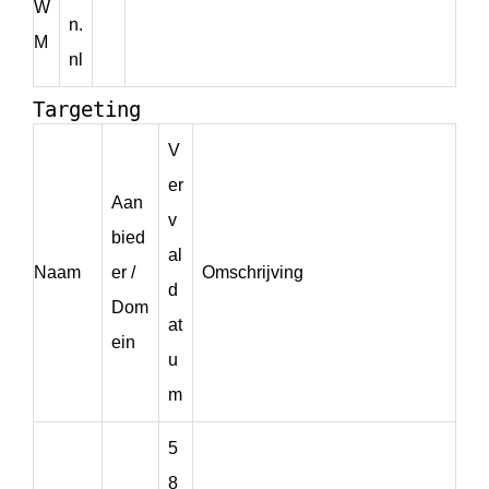
W
n.
M
nl
Targeting
V
er
Aan
v
bied
al
Naam
er /
Omschrijving
d
Dom
at
ein
u
m
5
8