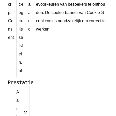
cri
c-r
a
evoorkeuren van bezoekers te onthou
pt
eg
a
den. De cookie-banner van Cookie-S
Co
io-
n
cript.com is noodzakelijk om correct te
ns
ijs
d
werken.
ent
se
lst
ei
n.
nl
Prestatie
A
a
n
V