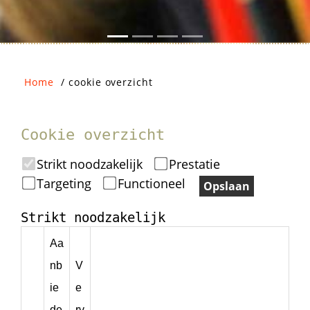
Home
/
cookie overzicht
Cookie overzicht
Strikt noodzakelijk
Prestatie
Targeting
Functioneel
Opslaan
Strikt noodzakelijk
Aa
nb
V
ie
e
de
rv