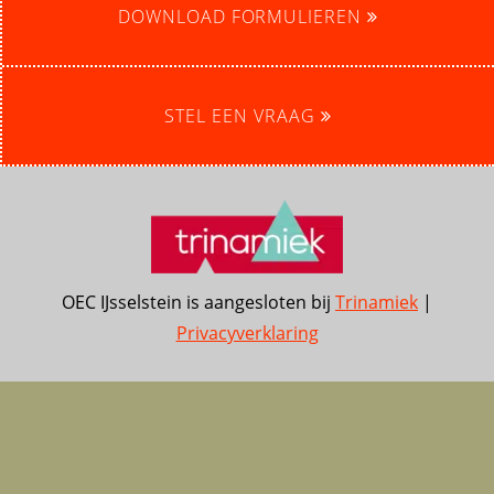
DOWNLOAD FORMULIEREN
STEL EEN VRAAG
OEC IJsselstein is aangesloten bij
Trinamiek
|
Privacyverklaring