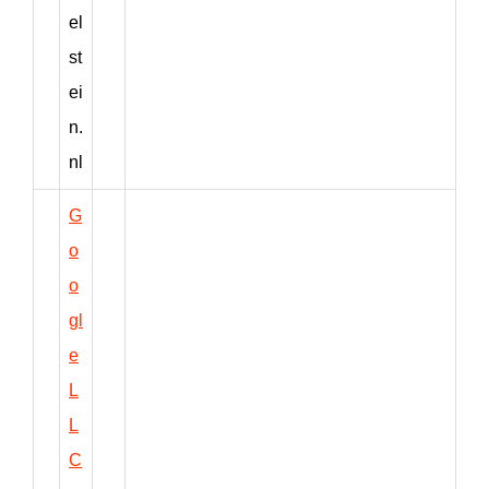
el
st
ei
n.
nl
G
o
o
gl
e
L
L
C