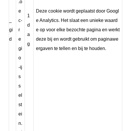
.o
e
Deze cookie wordt geplaatst door Googl
1
_
c-
e Analytics. Het slaat een unieke waard
d
gi
r
e op voor elke bezochte pagina en werkt
a
d
e
deze bij en wordt gebruikt om paginawe
g
gi
ergaven te tellen en bij te houden.
o
-ij
s
s
el
st
ei
n.